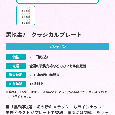
黒執事? クラシカルプレート
ガシャポン
価格
200
円(税込)
売場
全国の玩具売場などのカプセル自販機
発売時期
2010
年
9
月
中旬
発売
対象年齢
15歳以上
※発売日（予定）は地域・店舗などによって異なる場合がございますので
ご了承ください。
■「黒執事｣第二期の新キャラクターもラインナップ！
美麗イラストがプレートで登場！裏面には関連したキャ