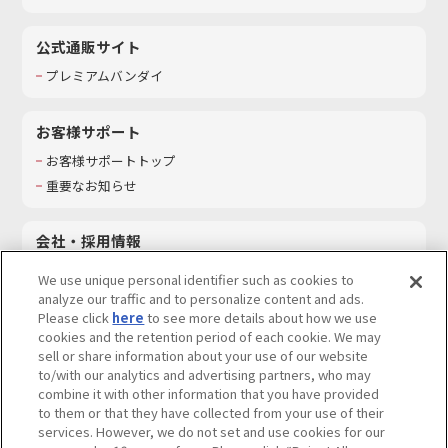
公式通販サイト
プレミアムバンダイ
お客様サポート
お客様サポートトップ
重要なお知らせ
会社・採用情報
会社情報
We use unique personal identifier such as cookies to
採用情報
analyze our traffic and to personalize content and ads.
Please click
here
to see more details about how we use
サステナビリティ
cookies and the retention period of each cookie. We may
お問い合わせ
sell or share information about your use of our website
to/with our analytics and advertising partners, who may
combine it with other information that you have provided
to them or that they have collected from your use of their
services. However, we do not set and use cookies for our
ウェブサイトご利用条件
ソーシャルメディアポリシー