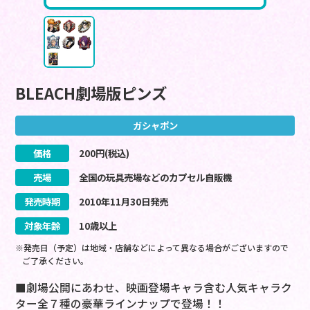
BLEACH劇場版ピンズ
ガシャポン
価格
200
円(税込)
売場
全国の玩具売場などのカプセル自販機
発売時期
2010
年
11
月
30
日
発売
対象年齢
10歳以上
※発売日（予定）は地域・店舗などによって異なる場合がございますので
ご了承ください。
■劇場公開にあわせ、映画登場キャラ含む人気キャラク
ター全７種の豪華ラインナップで登場！！