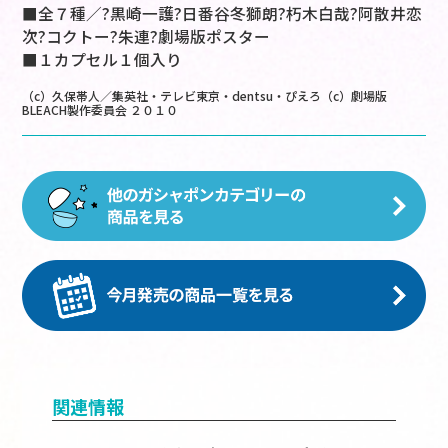
■全７種／?黒崎一護?日番谷冬獅朗?朽木白哉?阿散井恋
次?コクトー?朱連?劇場版ポスター
■１カプセル１個入り
（c）久保帯人／集英社・テレビ東京・dentsu・ぴえろ（c）劇場版
BLEACH製作委員会 ２０１０
関連情報