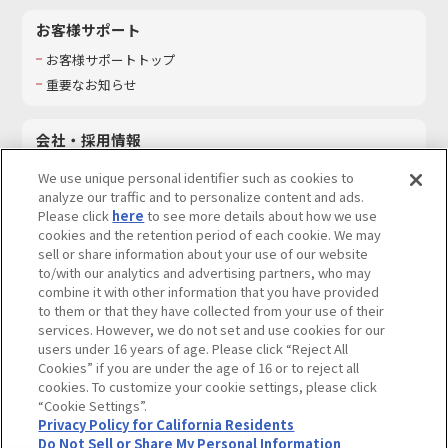
お客様サポート
お客様サポートトップ
重要なお知らせ
会社・採用情報
会社情報
We use unique personal identifier such as cookies to
採用情報
analyze our traffic and to personalize content and ads.
Please click
here
to see more details about how we use
サステナビリティ
cookies and the retention period of each cookie. We may
お問い合わせ
sell or share information about your use of our website
to/with our analytics and advertising partners, who may
combine it with other information that you have provided
to them or that they have collected from your use of their
services. However, we do not set and use cookies for our
ウェブサイトご利用条件
ソーシャルメディアポリシー
users under 16 years of age. Please click “Reject All
個人情報及び特定個人情報等の取り扱いに関する保護方針
Cookies” if you are under the age of 16 or to reject all
cookies. To customize your cookie settings, please click
Do Not Sell or Share My Personal Information
著作権・商標について
“Cookie Settings”.
Privacy Policy for California Residents
カスタマーハラスメントに対する基本的な対応方針
Do Not Sell or Share My Personal Information