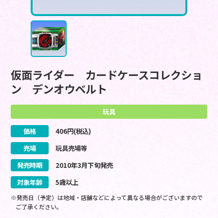
仮面ライダー カードケースコレクショ
ン デンオウベルト
玩具
価格
406
円(税込)
売場
玩具売場等
発売時期
2010
年
3
月
下旬
発売
対象年齢
5歳以上
※発売日（予定）は地域・店舗などによって異なる場合がございますので
ご了承ください。