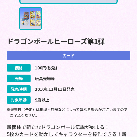
ドラゴンボールヒーローズ第1弾
カード
価格
100
円(税込)
売場
玩具売場等
発売時期
2010
年
11
月
11
日
発売
対象年齢
9歳以上
※発売日（予定）は地域・店舗などによって異なる場合がございますので
ご了承ください。
新筐体で新たなドラゴンボール伝説が始まる！
5枚のカードを動かしてキャラクターを操作できる！新