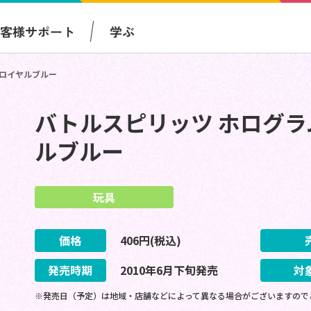
お客様サポート
学ぶ
 ロイヤルブルー
バトルスピリッツ ホログラ
ルブルー
玩具
価格
406
円(税込)
発売時期
2010
年
6
月
下旬
発売
対
※発売日（予定）は地域・店舗などによって異なる場合がございますので