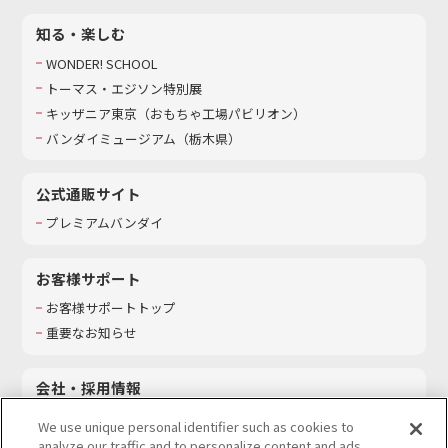
知る・楽しむ
WONDER! SCHOOL
トーマス・エジソン特別展
キッザニア東京（おもちゃ工場パビリオン）​
バンダイミュージアム（栃木県）
公式通販サイト
プレミアムバンダイ
お客様サポート
お客様サポートトップ
重要なお知らせ
会社・採用情報
会社情報
We use unique personal identifier such as cookies to
採用情報
analyze our traffic and to personalize content and ads.