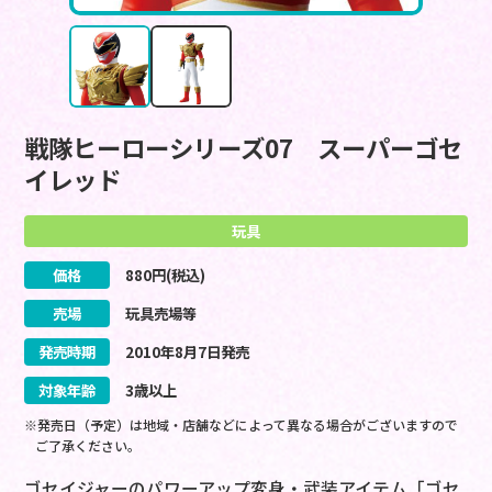
戦隊ヒーローシリーズ07 スーパーゴセ
イレッド
玩具
価格
880
円(税込)
売場
玩具売場等
発売時期
2010
年
8
月
7
日
発売
対象年齢
3歳以上
※発売日（予定）は地域・店舗などによって異なる場合がございますので
ご了承ください。
ゴセイジャーのパワーアップ変身・武装アイテム「ゴセ