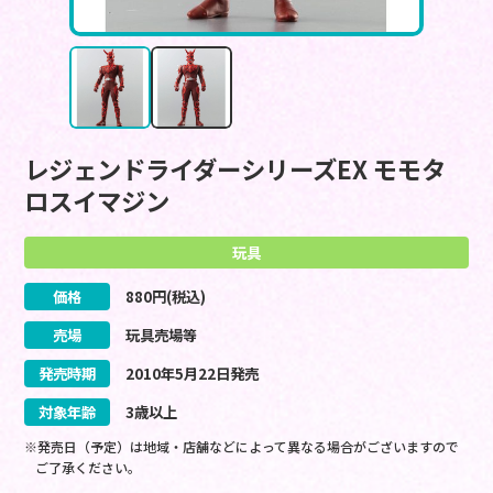
レジェンドライダーシリーズEX モモタ
ロスイマジン
玩具
価格
880
円(税込)
売場
玩具売場等
発売時期
2010
年
5
月
22
日
発売
対象年齢
3歳以上
※発売日（予定）は地域・店舗などによって異なる場合がございますので
ご了承ください。