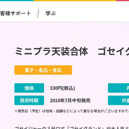
お客様サポート
学ぶ
ミニプラ天装合体 ゴセイ
菓子・食品・食玩
価格
330
円(税込)
発売時期
2010
年
7
月
中旬
発売
対
※発売日（予定）は地域・店舗などによって異なる場合がございますので
ゴセイジャーの３号ロボ「ゴセイグランド」が大人気