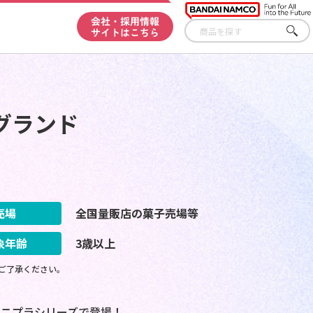
会社・採用情報
サイトはこちら
さが
す
グランド
売場
全国量販店の菓子売場等
象年齢
3歳以上
ご了承ください。
ミニプラシリーズで登場！