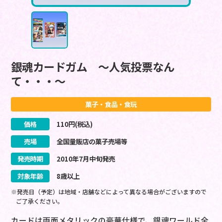
銀魂カードガム ～人気投票なん
て・・・～
菓子・食品・食玩
価格
110
円(税込)
売場
全国量販店の菓子売場等
発売時期
2010
年
7
月
中旬
発売
対象年齢
8歳以上
※発売日（予定）は地域・店舗などによって異なる場合がございますので
ご了承ください。
カードは両面メタリックの豪華仕様で、銀魂ワールド全