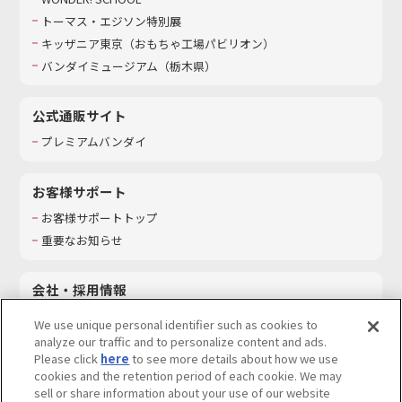
トーマス・エジソン特別展
キッザニア東京（おもちゃ工場パビリオン）​
バンダイミュージアム（栃木県）
公式通販サイト
プレミアムバンダイ
お客様サポート
お客様サポートトップ
重要なお知らせ
会社・採用情報
会社情報
We use unique personal identifier such as cookies to
採用情報
analyze our traffic and to personalize content and ads.
Please click
here
to see more details about how we use
サステナビリティ
cookies and the retention period of each cookie. We may
お問い合わせ
sell or share information about your use of our website