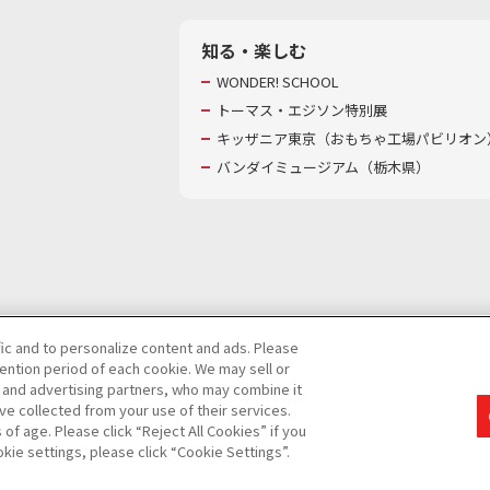
知る・楽しむ
WONDER! SCHOOL
トーマス・エジソン特別展
キッザニア東京（おもちゃ工場パビリオン）
バンダイミュージアム（栃木県）
fic and to personalize content and ads. Please
ntion period of each cookie. We may sell or
び特定個人情報等の取り扱いに関する保護方針
s and advertising partners, who may combine it
ve collected from your use of their services.
て
カスタマーハラスメントに対する基本的な対応方針
f age. Please click “Reject All Cookies” if you
okie settings, please click “Cookie Settings”.
コピーライト一覧を表示する