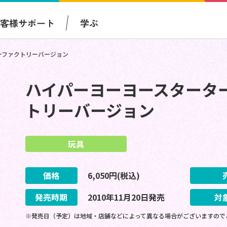
お客様サポート
学ぶ
ーファクトリーバージョン
ハイパーヨーヨースタータ
トリーバージョン
玩具
価格
6,050
円(税込)
発売時期
2010
年
11
月
20
日
発売
対
※発売日（予定）は地域・店舗などによって異なる場合がございますので