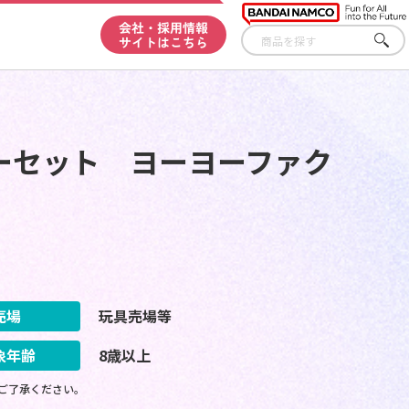
会社・採用情報
サイトはこちら
さが
す
ーセット ヨーヨーファク
売場
玩具売場等
象年齢
8歳以上
ご了承ください。