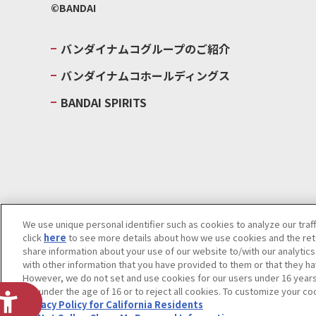
©BANDAI
バンダイナムコグループのご紹介
バンダイナムコホールディングス
BANDAI SPIRITS
We use unique personal identifier such as cookies to analyze our traf
click
here
to see more details about how we use cookies and the rete
ウェブサイトご利用条件
ソーシャルメディアポリシー
個人情報及
share information about your use of our website to/with our analytic
with other information that you have provided to them or that they ha
Do Not Sell or Share My Personal Information
著作権・商標につい
However, we do not set and use cookies for our users under 16 years o
are under the age of 16 or to reject all cookies. To customize your co
Privacy Policy for California Residents