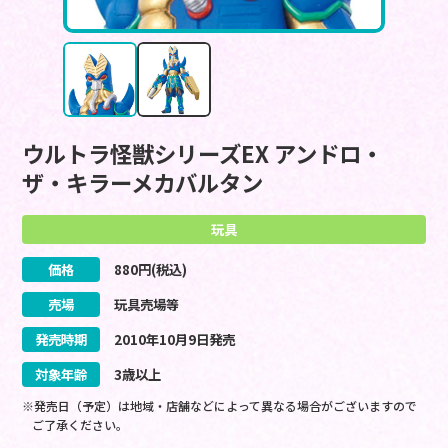
ウルトラ怪獣シリーズEX アンドロ・
ザ・キラーメカバルタン
玩具
価格
880
円(税込)
売場
玩具売場等
発売時期
2010
年
10
月
9
日
発売
対象年齢
3歳以上
※発売日（予定）は地域・店舗などによって異なる場合がございますので
ご了承ください。