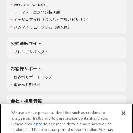
WONDER! SCHOOL
トーマス・エジソン特別展
キッザニア東京（おもちゃ工場パビリオン）​
バンダイミュージアム（栃木県）
公式通販サイト
プレミアムバンダイ
お客様サポート
お客様サポートトップ
重要なお知らせ
会社・採用情報
会社情報
We use unique personal identifier such as cookies to
採用情報
analyze our traffic and to personalize content and ads.
Please click
here
to see more details about how we use
サステナビリティ
cookies and the retention period of each cookie. We may
お問い合わせ