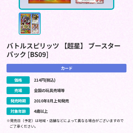
バトルスピリッツ 【超星】 ブースター
パック [BS09]
カード
価格
214
円(税込)
売場
全国の玩具売場等
発売時期
2010
年
8
月
上旬
発売
対象年齢
4歳以上
※発売日（予定）は地域・店舗などによって異なる場合がございますので
ご了承ください。