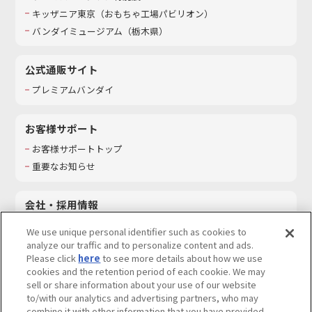
キッザニア東京（おもちゃ工場パビリオン）​
バンダイミュージアム（栃木県）
公式通販サイト
プレミアムバンダイ
お客様サポート
お客様サポートトップ
重要なお知らせ
会社・採用情報
会社情報
We use unique personal identifier such as cookies to
採用情報
analyze our traffic and to personalize content and ads.
Please click
here
to see more details about how we use
サステナビリティ
cookies and the retention period of each cookie. We may
お問い合わせ
sell or share information about your use of our website
to/with our analytics and advertising partners, who may
combine it with other information that you have provided