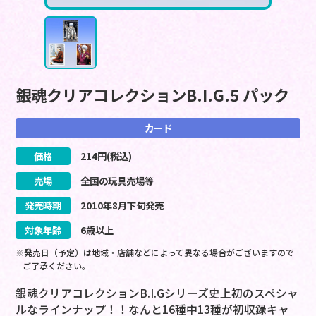
銀魂クリアコレクションB.I.G.5 パック
カード
価格
214
円(税込)
売場
全国の玩具売場等
発売時期
2010
年
8
月
下旬
発売
対象年齢
6歳以上
※発売日（予定）は地域・店舗などによって異なる場合がございますので
ご了承ください。
銀魂クリアコレクションB.I.Gシリーズ史上初のスペシャ
ルなラインナップ！！なんと16種中13種が初収録キャ