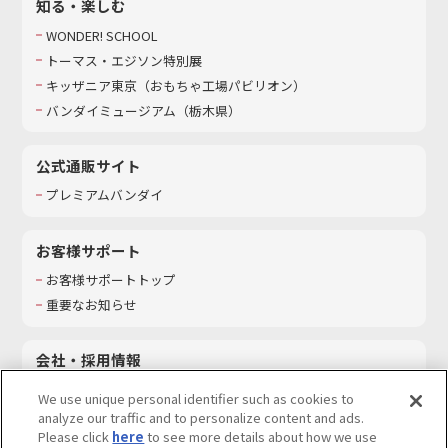
知る・楽しむ
WONDER! SCHOOL
トーマス・エジソン特別展
キッザニア東京（おもちゃ工場パビリオン）​
バンダイミュージアム（栃木県）
公式通販サイト
プレミアムバンダイ
お客様サポート
お客様サポートトップ
重要なお知らせ
会社・採用情報
会社情報
We use unique personal identifier such as cookies to
採用情報
analyze our traffic and to personalize content and ads.
Please click
here
to see more details about how we use
サステナビリティ