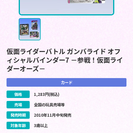
仮面ライダーバトル ガンバライド オフ
ィシャルバインダー7 －参戦！仮面ライ
ダーオーズ－
カード
価格
1,283
円(税込)
売場
全国の玩具売場等
発売時期
2010
年
11
月
中旬
発売
対象年齢
3歳以上