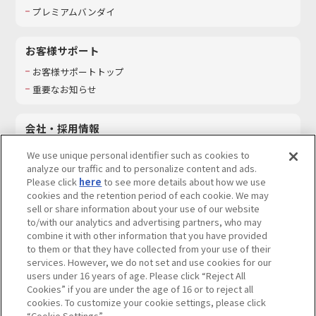
プレミアムバンダイ
お客様サポート
お客様サポートトップ
重要なお知らせ
会社・採用情報
会社情報
We use unique personal identifier such as cookies to
採用情報
analyze our traffic and to personalize content and ads.
Please click
here
to see more details about how we use
サステナビリティ
cookies and the retention period of each cookie. We may
お問い合わせ
sell or share information about your use of our website
to/with our analytics and advertising partners, who may
combine it with other information that you have provided
to them or that they have collected from your use of their
services. However, we do not set and use cookies for our
ウェブサイトご利用条件
ソーシャルメディアポリシー
users under 16 years of age. Please click “Reject All
個人情報及び特定個人情報等の取り扱いに関する保護方針
Cookies” if you are under the age of 16 or to reject all
cookies. To customize your cookie settings, please click
Do Not Sell or Share My Personal Information
著作権・商標について
“Cookie Settings”.