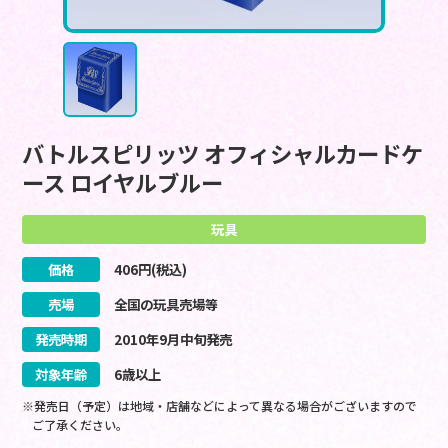
バトルスピリッツ オフィシャルカードケ
ース ロイヤルブルー
玩具
価格
406
円(税込)
売場
全国の玩具売場等
発売時期
2010
年
9
月
中旬
発売
対象年齢
6歳以上
※発売日（予定）は地域・店舗などによって異なる場合がございますので
ご了承ください。