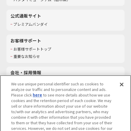
公式通販サイト
プレミアムバンダイ
お客様サポート
お客様サポートトップ
重要なお知らせ
会社・採用情報
会社情報
We use unique personal identifier such as cookies to
採用情報
analyze our traffic and to personalize content and ads.
Please click
here
to see more details about how we use
サステナビリティ
cookies and the retention period of each cookie. We may
お問い合わせ
sell or share information about your use of our website
to/with our analytics and advertising partners, who may
combine it with other information that you have provided
to them or that they have collected from your use of their
services. However, we do not set and use cookies for our
ウェブサイトご利用条件
ソーシャルメディアポリシー