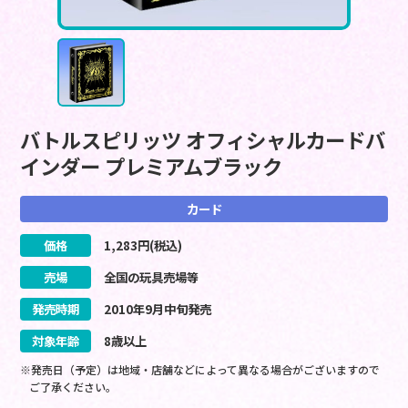
バトルスピリッツ オフィシャルカードバ
インダー プレミアムブラック
カード
価格
1,283
円(税込)
売場
全国の玩具売場等
発売時期
2010
年
9
月
中旬
発売
対象年齢
8歳以上
※発売日（予定）は地域・店舗などによって異なる場合がございますので
ご了承ください。