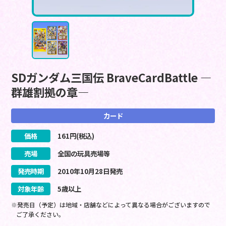
SDガンダム三国伝 BraveCardBattle ―
群雄割拠の章―
カード
価格
161
円(税込)
売場
全国の玩具売場等
発売時期
2010
年
10
月
28
日
発売
対象年齢
5歳以上
※発売日（予定）は地域・店舗などによって異なる場合がございますので
ご了承ください。