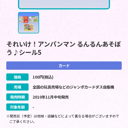
それいけ！アンパンマン るんるんあそぼ
う♪シール5
カード
価格
100
円(税込)
売場
全国の玩具売場などのジャンボカードダス自販機
発売時期
2010
年
11
月
中旬
発売
対象年齢
-
※発売日（予定）は地域・店舗などによって異なる場合がございますので
ご了承ください。