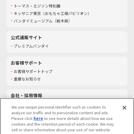
トーマス・エジソン特別展
キッザニア東京（おもちゃ工場パビリオン）​
バンダイミュージアム（栃木県）
公式通販サイト
プレミアムバンダイ
お客様サポート
お客様サポートトップ
重要なお知らせ
会社・採用情報
会社情報
We use unique personal identifier such as cookies to
採用情報
analyze our traffic and to personalize content and ads.
Please click
here
to see more details about how we use
サステナビリティ
cookies and the retention period of each cookie. We may
お問い合わせ
sell or share information about your use of our website