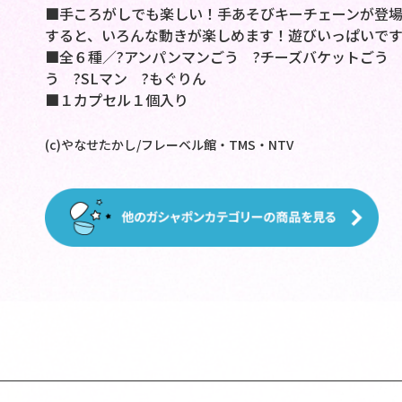
■手ころがしでも楽しい！手あそびキーチェーンが登
すると、いろんな動きが楽しめます！遊びいっぱいで
■全６種／?アンパンマンごう ?チーズバケットごう
う ?SLマン ?もぐりん
■１カプセル１個入り
(c)やなせたかし/フレーベル館・TMS・NTV