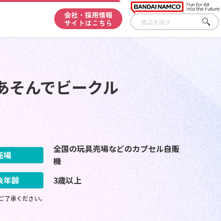
会社・採用情報
サイトはこちら
さが
す
あそんでビークル
全国の玩具売場などのカプセル自販
売場
機
象年齢
3歳以上
ご了承ください。