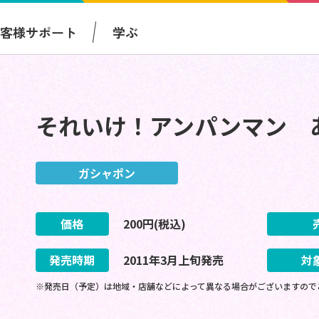
お客様サポート
学ぶ
それいけ！アンパンマン 
ガシャポン
価格
200
円(税込)
発売時期
2011
年
3
月
上旬
発売
対
※発売日（予定）は地域・店舗などによって異なる場合がございますので