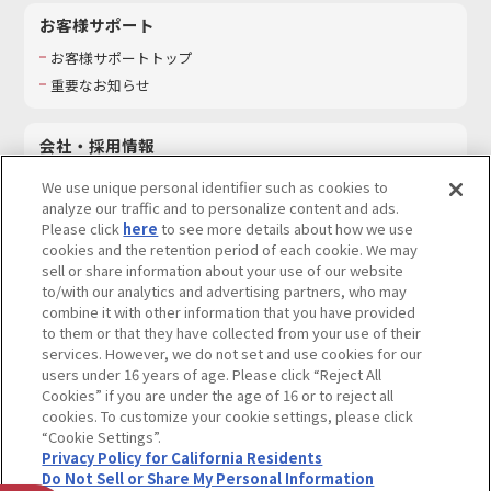
お客様サポート
お客様サポートトップ
重要なお知らせ
会社・採用情報
会社情報
We use unique personal identifier such as cookies to
採用情報
analyze our traffic and to personalize content and ads.
Please click
here
to see more details about how we use
サステナビリティ
cookies and the retention period of each cookie. We may
お問い合わせ
sell or share information about your use of our website
to/with our analytics and advertising partners, who may
combine it with other information that you have provided
to them or that they have collected from your use of their
services. However, we do not set and use cookies for our
ウェブサイトご利用条件
ソーシャルメディアポリシー
users under 16 years of age. Please click “Reject All
個人情報及び特定個人情報等の取り扱いに関する保護方針
Cookies” if you are under the age of 16 or to reject all
cookies. To customize your cookie settings, please click
Do Not Sell or Share My Personal Information
著作権・商標について
“Cookie Settings”.
Privacy Policy for California Residents
カスタマーハラスメントに対する基本的な対応方針
Do Not Sell or Share My Personal Information