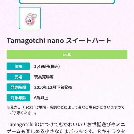
Tamagotchi nano スイートハート
玩具
価格
1,496
円(税込)
売場
玩具売場等
発売時期
2010
年
12
月
下旬
発売
対象年齢
6歳以上
※発売日（予定）は地域・店舗などによって異なる場合がございますので
ご了承ください。
Tamagotchi iDにつけてもかわいい！お世話遊びやミニ
ゲームも楽しめる小さなたまごっちです。８キャラクタ