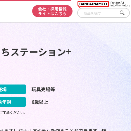
会社・採用情報
サイトはこちら
さが
す
っちステーション+
売場
玩具売場等
象年齢
6歳以上
ご了承ください。
Dで使えるオリジナルアイテムを作ることができます。作