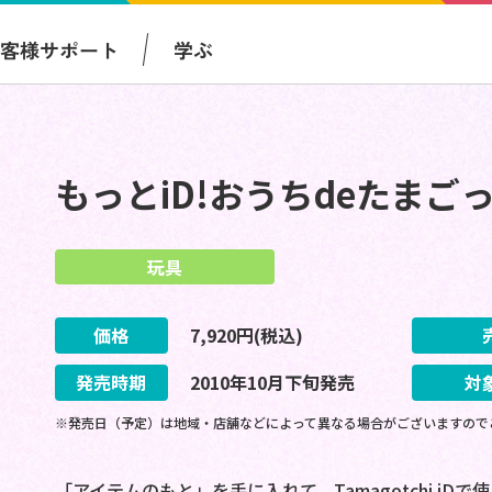
お客様サポート
学ぶ
もっとiD!おうちdeたまご
玩具
価格
7,920
円(税込)
発売時期
2010
年
10
月
下旬
発売
対
※発売日（予定）は地域・店舗などによって異なる場合がございますので
「アイテムのもと」を手に入れて、Tamagotchi i