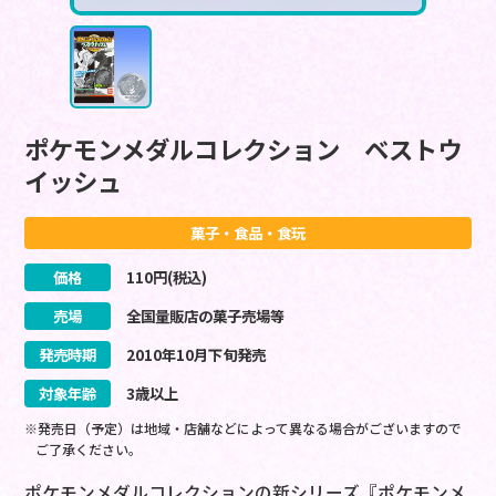
ポケモンメダルコレクション ベストウ
イッシュ
菓子・食品・食玩
価格
110
円(税込)
売場
全国量販店の菓子売場等
発売時期
2010
年
10
月
下旬
発売
対象年齢
3歳以上
※発売日（予定）は地域・店舗などによって異なる場合がございますので
ご了承ください。
ポケモンメダルコレクションの新シリーズ『ポケモンメ