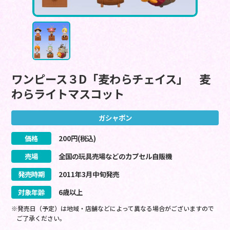
ワンピース３D「麦わらチェイス」 麦
わらライトマスコット
ガシャポン
価格
200
円(税込)
売場
全国の玩具売場などのカプセル自販機
発売時期
2011
年
3
月
中旬
発売
対象年齢
6歳以上
※発売日（予定）は地域・店舗などによって異なる場合がございますので
ご了承ください。