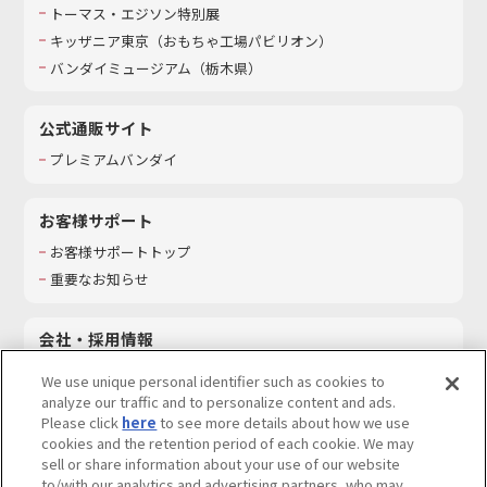
トーマス・エジソン特別展
キッザニア東京（おもちゃ工場パビリオン）​
バンダイミュージアム（栃木県）
公式通販サイト
プレミアムバンダイ
お客様サポート
お客様サポートトップ
重要なお知らせ
会社・採用情報
会社情報
We use unique personal identifier such as cookies to
採用情報
analyze our traffic and to personalize content and ads.
Please click
here
to see more details about how we use
サステナビリティ
cookies and the retention period of each cookie. We may
お問い合わせ
sell or share information about your use of our website
to/with our analytics and advertising partners, who may