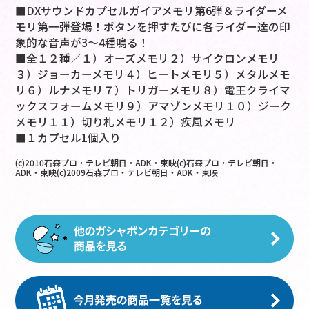
■DXサウンドカプセルガイアメモリ第6弾＆ライダーメ
モリ第一弾登場！ボタンを押すたびに各ライダー達の印
象的な音声が3～4種鳴る！
■全１２種／１）オーズメモリ２）サイクロンメモリ
３）ジョーカーメモリ４）ヒートメモリ５）メタルメモ
リ６）ルナメモリ７）トリガーメモリ８）電王クライマ
ックスフォームメモリ９）アマゾンメモリ１０）ジーク
メモリ１１）切り札メモリ１２）疾風メモリ
■１カプセル1個入り
(c)2010石森プロ・テレビ朝日・ADK・東映(c)石森プロ・テレビ朝日・
ADK・東映(c)2009石森プロ・テレビ朝日・ADK・東映