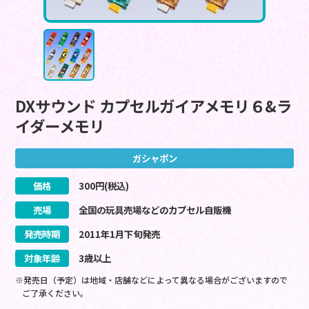
DXサウンド カプセルガイアメモリ６&ラ
イダーメモリ
ガシャポン
価格
300
円(税込)
売場
全国の玩具売場などのカプセル自販機
発売時期
2011
年
1
月
下旬
発売
対象年齢
3歳以上
※発売日（予定）は地域・店舗などによって異なる場合がございますので
ご了承ください。