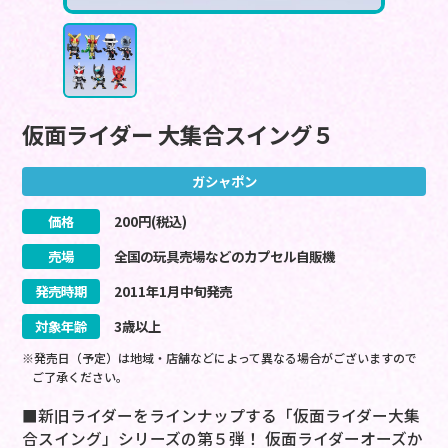
仮面ライダー 大集合スイング５
ガシャポン
価格
200
円(税込)
売場
全国の玩具売場などのカプセル自販機
発売時期
2011
年
1
月
中旬
発売
対象年齢
3歳以上
※発売日（予定）は地域・店舗などによって異なる場合がございますので
ご了承ください。
■新旧ライダーをラインナップする「仮面ライダー大集
合スイング」シリーズの第５弾！ 仮面ライダーオーズか