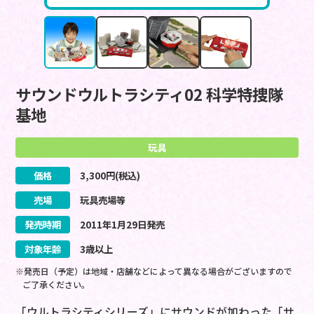
サウンドウルトラシティ02 科学特捜隊
基地
玩具
価格
3,300
円(税込)
売場
玩具売場等
発売時期
2011
年
1
月
29
日
発売
対象年齢
3歳以上
※発売日（予定）は地域・店舗などによって異なる場合がございますので
ご了承ください。
「ウルトラシティシリーズ」にサウンドが加わった「サ