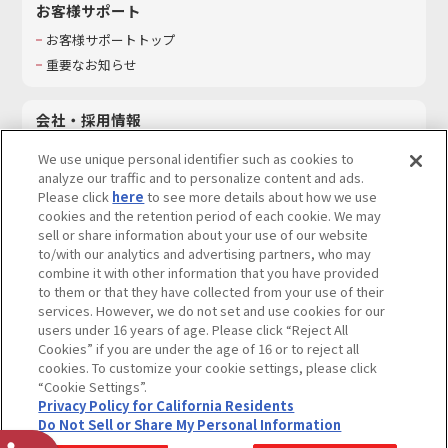
お客様サポート
お客様サポートトップ
重要なお知らせ
会社・採用情報
会社情報
We use unique personal identifier such as cookies to
採用情報
analyze our traffic and to personalize content and ads.
Please click
here
to see more details about how we use
サステナビリティ
cookies and the retention period of each cookie. We may
お問い合わせ
sell or share information about your use of our website
to/with our analytics and advertising partners, who may
combine it with other information that you have provided
to them or that they have collected from your use of their
services. However, we do not set and use cookies for our
ウェブサイトご利用条件
ソーシャルメディアポリシー
users under 16 years of age. Please click “Reject All
個人情報及び特定個人情報等の取り扱いに関する保護方針
Cookies” if you are under the age of 16 or to reject all
cookies. To customize your cookie settings, please click
Do Not Sell or Share My Personal Information
著作権・商標について
“Cookie Settings”.
Privacy Policy for California Residents
カスタマーハラスメントに対する基本的な対応方針
Do Not Sell or Share My Personal Information