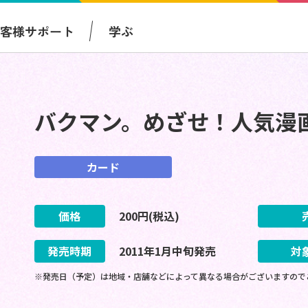
お客様サポート
学ぶ
バクマン。めざせ！人気漫
カード
価格
200
円(税込)
発売時期
2011
年
1
月
中旬
発売
対
※発売日（予定）は地域・店舗などによって異なる場合がございますので