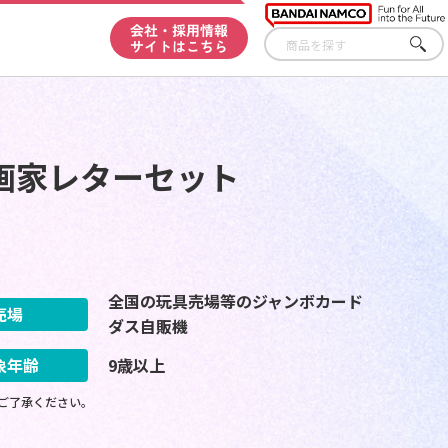
会社・採用情報
サイトはこちら
さが
す
画家レターセット
全国の玩具売場等のジャンボカード
売場
ダス自販機
象年齢
9歳以上
ご了承ください。