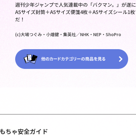
週刊少年ジャンプで人気連載中の「バクマン。」が遂に
A5サイズ封筒＋A5サイズ便箋4枚＋A5サイズシール
だ！
(c)大場つぐみ・小畑健・集英社／NHK・NEP・ShoPro
おもちゃ安全ガイド