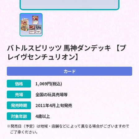
バトルスピリッツ 馬神ダンデッキ 【ブ
レイヴセンチュリオン】
カード
価格
1,069
円(税込)
売場
全国の玩具売場等
発売時期
2011
年
4
月
上旬
発売
対象年齢
4歳以上
※発売日（予定）は地域・店舗などによって異なる場合がございますので
ご了承ください。