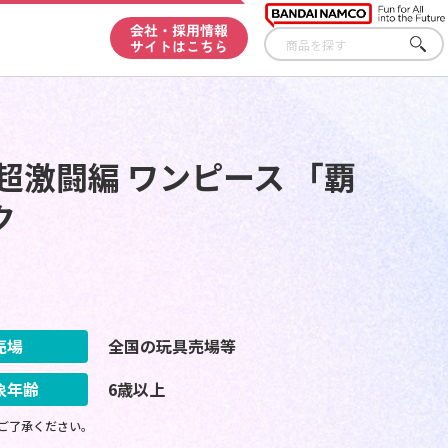
会社・採用情報
サイトはこちら
さが
す
超激闘編 ワンピース 「覇
ク
売場
全国の玩具売場等
象年齢
6歳以上
ご了承ください。