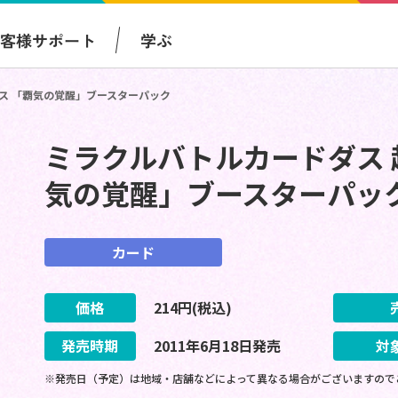
お客様サポート
学ぶ
ース 「覇気の覚醒」ブースターパック
ミラクルバトルカードダス 
気の覚醒」ブースターパッ
カード
価格
214
円(税込)
発売時期
2011
年
6
月
18
日
発売
対
※発売日（予定）は地域・店舗などによって異なる場合がございますので