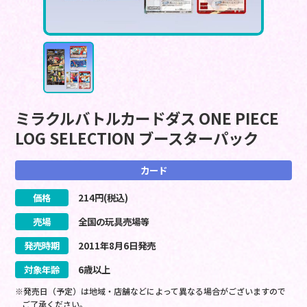
ミラクルバトルカードダス ONE PIECE
LOG SELECTION ブースターパック
カード
価格
214
円(税込)
売場
全国の玩具売場等
発売時期
2011
年
8
月
6
日
発売
対象年齢
6歳以上
※発売日（予定）は地域・店舗などによって異なる場合がございますので
ご了承ください。