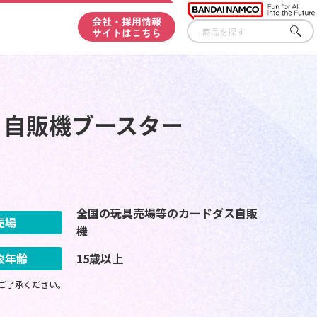
会社・採用情報
サイトはこちら
さが
す
3 自販機ブースター
全国の玩具売場等のカードダス自販
売場
機
象年齢
15歳以上
ご了承ください。