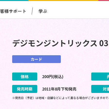
お客様サポート
学ぶ
デジモンジントリックス 0
カード
価格
200
円(税込)
発売時期
2011
年
8
月
下旬
発売
対
※発売日（予定）は地域・店舗などによって異なる場合がございますので