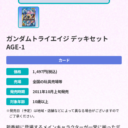
ガンダムトライエイジ デッキセット
AGE-1
カード
価格
1,497
円(税込)
売場
全国の玩具売場等
発売時期
2011
年
10
月
上旬
発売
対象年齢
10歳以上
※発売日（予定）は地域・店舗などによって異なる場合がございますので
ご了承ください。
新番組に登場するメインキャラクターが一堂に揃ったデ