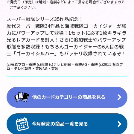
※発売日（予定）は地域・店舗などによって異なる場合がございますので
ご了承ください。
スーパー戦隊シリーズ35作品記念！
歴代スーパー戦隊34作品と海賊戦隊ゴーカイジャーが強
力にパワーアップして登場！1セットに必ず1枚キラキラ
光るレアカードを封入！さらに追加戦士やパワーアップ
形態を多数収録！もちろんゴーカイジャーの6人目の戦
士「ゴーカイシルバー」もバッチリ収録されているぞ！
(c)石森プロ・東映 (c)東映 (c)テレビ朝日・東映AG・東映 (c)2011 石森プ
ロ・テレビ朝日・東映AG・東映