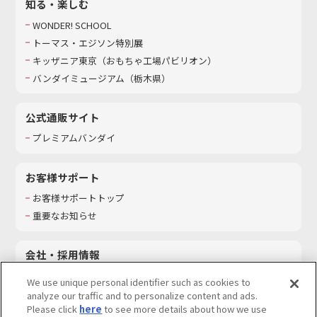
知る・楽しむ
WONDER! SCHOOL
トーマス・エジソン特別展
キッザニア東京（おもちゃ工場パビリオン）​
バンダイミュージアム（栃木県）
公式通販サイト
プレミアムバンダイ
お客様サポート
お客様サポートトップ
重要なお知らせ
会社・採用情報
会社情報
We use unique personal identifier such as cookies to
採用情報
analyze our traffic and to personalize content and ads.
Please click
here
to see more details about how we use
サステナビリティ