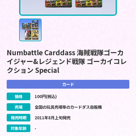
Numbattle Carddass 海賊戦隊ゴーカ
イジャー&レジェンド戦隊 ゴーカイコレ
クション Special
カード
価格
100
円(税込)
売場
全国の玩具売場等のカードダス自販機
発売時期
2011
年
8
月
上旬
発売
対象年齢
-