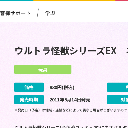
お客様サポート
学ぶ
ウルトラ怪獣シリーズEX 
玩具
価格
880
円(税込)
発売時期
2011
年
5
月
14
日
発売
対
※発売日（予定）は地域・店舗などによって異なる場合がございますので
ウルトラ怪獣シリーズ(彩色済フィギュア)にネオバル