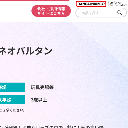
会社・採用情報
サイトはこちら
さが
す
ネオバルタン
売場
玩具売場等
象年齢
3歳以上
ご了承ください。
タンが登場！平成シリーズの中で、特に人気の高い怪