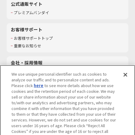
公式通販サイト
プレミアムバンダイ
お客様サポート
お客様サポートトップ
重要なお知らせ
会社・採用情報
会社情報
We use unique personal identifier such as cookies to
採用情報
analyze our traffic and to personalize content and ads.
Please click
here
to see more details about how we use
サステナビリティ
cookies and the retention period of each cookie. We may
お問い合わせ
sell or share information about your use of our website
to/with our analytics and advertising partners, who may
combine it with other information that you have provided
to them or that they have collected from your use of their
services. However, we do not set and use cookies for our
ウェブサイトご利用条件
ソーシャルメディアポリシー
users under 16 years of age. Please click “Reject All
個人情報及び特定個人情報等の取り扱いに関する保護方針
Cookies” if you are under the age of 16 or to reject all