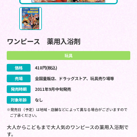
ワンピース 薬用入浴剤
玩具
価格
418
円(税込)
売場
全国量販店、ドラッグストア、玩具売り場等
発売時期
2011
年
9
月
中旬
発売
対象年齢
なし
※発売日（予定）は地域・店舗などによって異なる場合がございますので
ご了承ください。
大人からこどもまで大人気のワンピースの薬用入浴剤で
す。