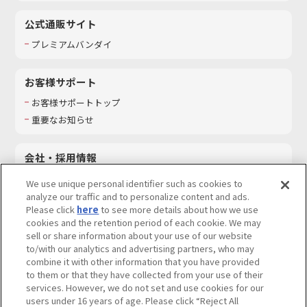
公式通販サイト
プレミアムバンダイ
お客様サポート
お客様サポートトップ
重要なお知らせ
会社・採用情報
会社情報
We use unique personal identifier such as cookies to
採用情報
analyze our traffic and to personalize content and ads.
Please click
here
to see more details about how we use
サステナビリティ
cookies and the retention period of each cookie. We may
お問い合わせ
sell or share information about your use of our website
to/with our analytics and advertising partners, who may
combine it with other information that you have provided
to them or that they have collected from your use of their
services. However, we do not set and use cookies for our
ウェブサイトご利用条件
ソーシャルメディアポリシー
users under 16 years of age. Please click “Reject All