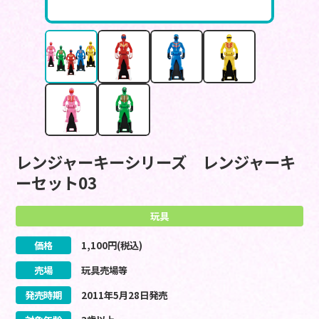
レンジャーキーシリーズ レンジャーキ
ーセット03
玩具
価格
1,100
円(税込)
売場
玩具売場等
発売時期
2011
年
5
月
28
日
発売