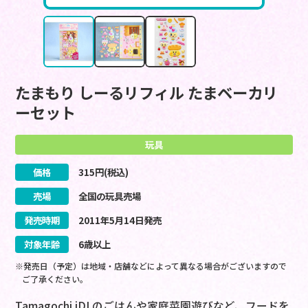
たまもり しーるリフィル たまベーカリ
ーセット
玩具
価格
315
円(税込)
売場
全国の玩具売場
発売時期
2011
年
5
月
14
日
発売
対象年齢
6歳以上
※発売日（予定）は地域・店舗などによって異なる場合がございますので
ご了承ください。
Tamagochi iDLのごはんや家庭菜園遊びなど、フードを