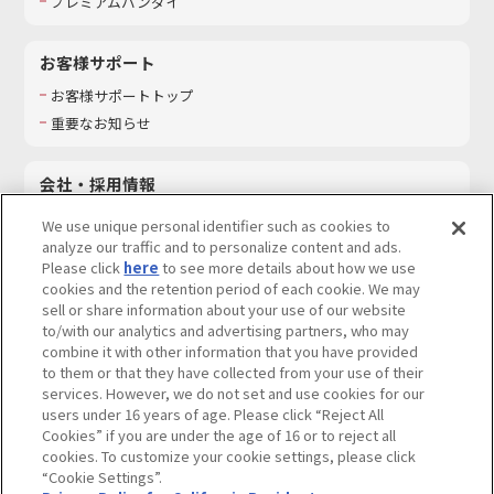
プレミアムバンダイ
お客様サポート
お客様サポートトップ
重要なお知らせ
会社・採用情報
会社情報
We use unique personal identifier such as cookies to
採用情報
analyze our traffic and to personalize content and ads.
Please click
here
to see more details about how we use
サステナビリティ
cookies and the retention period of each cookie. We may
お問い合わせ
sell or share information about your use of our website
to/with our analytics and advertising partners, who may
combine it with other information that you have provided
to them or that they have collected from your use of their
services. However, we do not set and use cookies for our
ウェブサイトご利用条件
ソーシャルメディアポリシー
users under 16 years of age. Please click “Reject All
個人情報及び特定個人情報等の取り扱いに関する保護方針
Cookies” if you are under the age of 16 or to reject all
cookies. To customize your cookie settings, please click
Do Not Sell or Share My Personal Information
著作権・商標について
“Cookie Settings”.