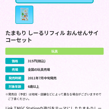
たまもり しーるリフィル おんせんサイ
コーセット
玩具
価格
315
円(税込)
売場
全国の玩具売場
発売時期
2011
年
7
月
中旬
発売
対象年齢
6歳以上
※発売日（予定）は地域・店舗などによって異なる場合がございますので
ご了承ください。
Link TMGC Stationの遊びをテーマにしたたまもりしー