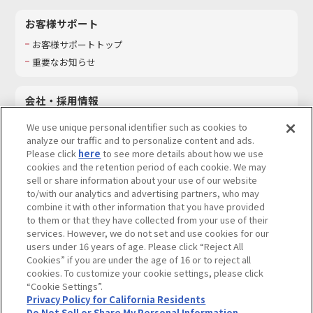
お客様サポート
お客様サポートトップ
重要なお知らせ
会社・採用情報
会社情報
We use unique personal identifier such as cookies to
採用情報
analyze our traffic and to personalize content and ads.
Please click
here
to see more details about how we use
サステナビリティ
cookies and the retention period of each cookie. We may
お問い合わせ
sell or share information about your use of our website
to/with our analytics and advertising partners, who may
combine it with other information that you have provided
to them or that they have collected from your use of their
services. However, we do not set and use cookies for our
ウェブサイトご利用条件
ソーシャルメディアポリシー
users under 16 years of age. Please click “Reject All
個人情報及び特定個人情報等の取り扱いに関する保護方針
Cookies” if you are under the age of 16 or to reject all
cookies. To customize your cookie settings, please click
Do Not Sell or Share My Personal Information
著作権・商標について
“Cookie Settings”.
Privacy Policy for California Residents
カスタマーハラスメントに対する基本的な対応方針
Do Not Sell or Share My Personal Information