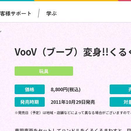
お客様サポート
学ぶ
ン
VooV（ブーブ）変身!!く
玩具
価格
8,800
円(税込)
発売時期
2011
年
10
月
29
日
発売
対
※発売日（予定）は地域・店舗などによって異なる場合がございますので
専用車両をセットしてハンドルをくるくるまわすと、目