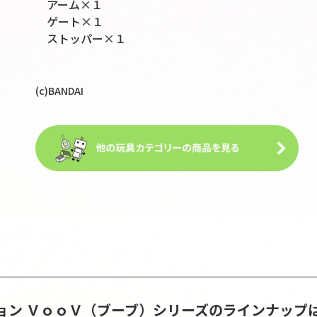
アーム×１
ゲート×１
ストッパー×１
(c)BANDAI
ョン
ＶｏｏＶ（ブーブ）シリーズのラインナップ