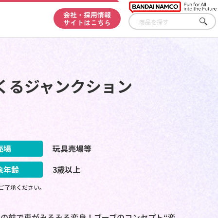
会社・採用情報
サイトはこちら
さが
す
るくるジャンクション
売場
玩具売場等
象年齢
3歳以上
ご了承ください。
の前で車がみるみる変身！ブーブのコンセプト“変