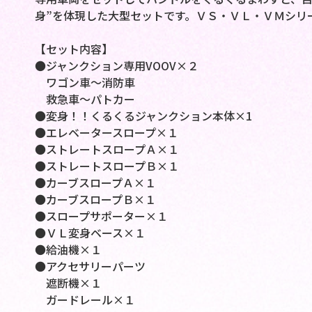
身”を体現した大型セットです。ＶＳ・ＶＬ・ＶＭシリ
【セット内容】
●ジャンクション専用VOOV×２
ワゴン車～消防車
救急車～パトカー
●変身！！くるくるジャンクション本体×1
●エレベータースロープ×１
●ストレートスロープＡ×１
●ストレートスロープＢ×１
●カーブスロープＡ×１
●カーブスロープＢ×１
●スロープサポーター×１
●ＶＬ変身ベース×１
●給油機×１
●アクセサリーパーツ
遮断機×１
ガードレール×１