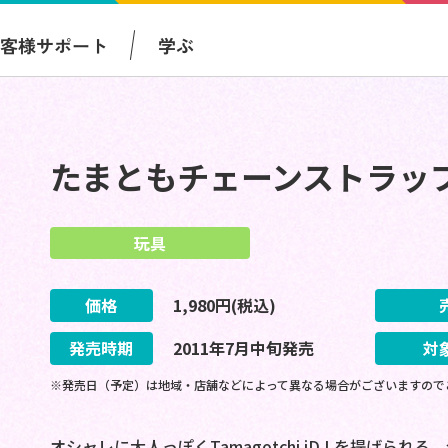
お客様サポート
学ぶ
たまともチェーンストラップ
玩具
価格
1,980
円(税込)
発売時期
2011
年
7
月
中旬
発売
対
※発売日（予定）は地域・店舗などによって異なる場合がございますので
オシャレに大人っぽくTamagotchi iD Lを提げら