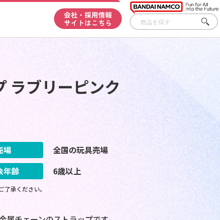
会社・採用情報
サイトはこちら
さが
す
 ラブリーピンク
売場
全国の玩具売場
象年齢
6歳以上
ご了承ください。
れる、金属チェーンのストラップです。