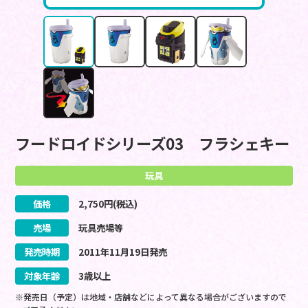
フードロイドシリーズ03 フラシェキー
玩具
価格
2,750
円(税込)
売場
玩具売場等
発売時期
2011
年
11
月
19
日
発売
対象年齢
3歳以上
※発売日（予定）は地域・店舗などによって異なる場合がございますので