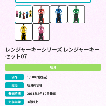
レンジャーキーシリーズ レンジャーキー
セット07
玩具
価格
1,100
円(税込)
売場
玩具売場等
発売時期
2011
年
9
月
10
日
発売
対象年齢
3歳以上