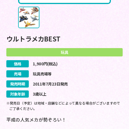
ウルトラメカBEST
玩具
価格
1,980
円(税込)
売場
玩具売場等
発売時期
2011
年
7
月
23
日
発売
対象年齢
3歳以上
※発売日（予定）は地域・店舗などによって異なる場合がございますので
ご了承ください。
平成の人気メカが勢ぞろい！