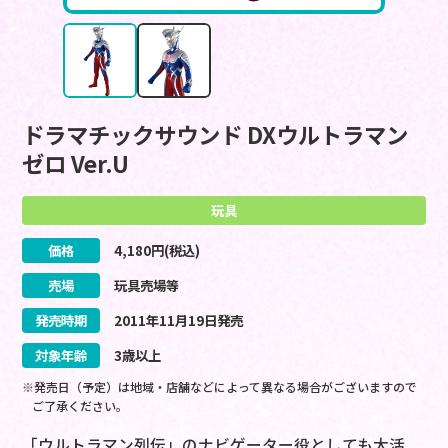
ドラマチックサウンド DXウルトラマン
ゼロ Ver.U
玩具
価格
4,180
円(税込)
売場
玩具売場等
発売時期
2011
年
11
月
19
日
発売
対象年齢
3歳以上
※発売日（予定）は地域・店舗などによって異なる場合がございますので
ご了承ください。
「ウルトラマン列伝」のナビゲーター役としても大活