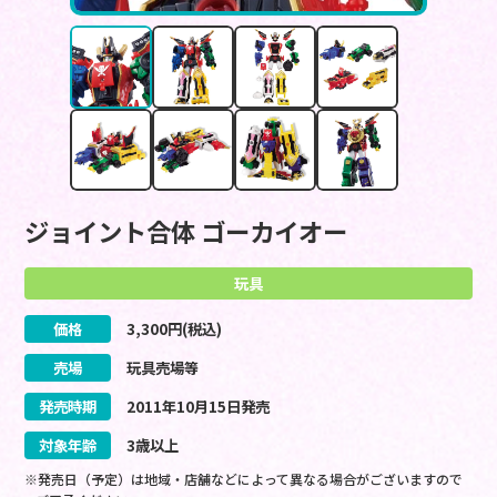
ジョイント合体 ゴーカイオー
玩具
価格
3,300
円(税込)
売場
玩具売場等
発売時期
2011
年
10
月
15
日
発売
対象年齢
3歳以上
※発売日（予定）は地域・店舗などによって異なる場合がございますので