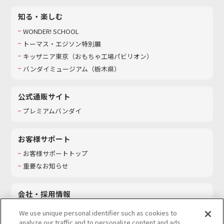
知る・楽しむ
WONDER! SCHOOL
トーマス・エジソン特別展
キッザニア東京（おもちゃ工場パビリオン）​
バンダイミュージアム（栃木県）
公式通販サイト
プレミアムバンダイ
お客様サポート
お客様サポートトップ
重要なお知らせ
会社・採用情報
会社情報
We use unique personal identifier such as cookies to
採用情報
analyze our traffic and to personalize content and ads.