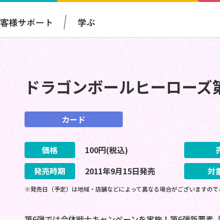
お客様サポート
学ぶ
ドラゴンボールヒーローズ
カード
価格
100
円(税込)
発売時期
2011
年
9
月
15
日
発売
対
※発売日（予定）は地域・店舗などによって異なる場合がございますので
第6弾では合体戦士キャンペーンを実施！第6弾新要素