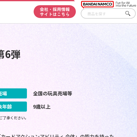
会社・採用情報
サイトはこちら
さが
す
第6弾
売場
全国の玩具売場等
象年齢
9歳以上
ご了承ください。
「カードアクションアビリティ 合体」の能力を持った