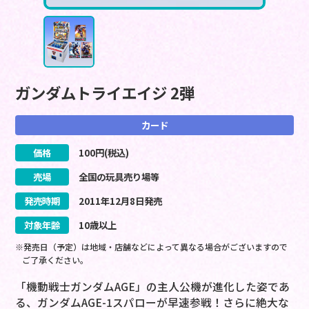
ガンダムトライエイジ 2弾
カード
価格
100
円(税込)
売場
全国の玩具売り場等
発売時期
2011
年
12
月
8
日
発売
対象年齢
10歳以上
※発売日（予定）は地域・店舗などによって異なる場合がございますので
ご了承ください。
「機動戦士ガンダムAGE」の主人公機が進化した姿であ
る、ガンダムAGE-1スパローが早速参戦！さらに絶大な