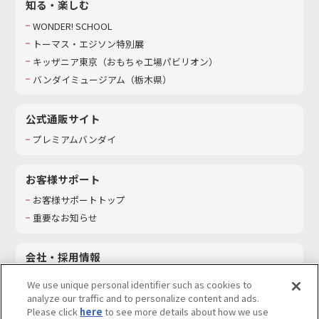
知る・楽しむ
WONDER! SCHOOL
トーマス・エジソン特別展
キッザニア東京（おもちゃ工場パビリオン）​
バンダイミュージアム（栃木県）
公式通販サイト
プレミアムバンダイ
お客様サポート
お客様サポートトップ
重要なお知らせ
会社・採用情報
会社情報
We use unique personal identifier such as cookies to
採用情報
analyze our traffic and to personalize content and ads.
Please click
here
to see more details about how we use
サステナビリティ