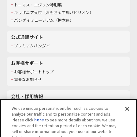
トーマス・エジソン特別展
キッザニア東京（おもちゃ工場パビリオン）​
バンダイミュージアム（栃木県）
公式通販サイト
プレミアムバンダイ
お客様サポート
お客様サポートトップ
重要なお知らせ
会社・採用情報
会社情報
We use unique personal identifier such as cookies to
採用情報
analyze our traffic and to personalize content and ads.
Please click
here
to see more details about how we use
サステナビリティ
cookies and the retention period of each cookie. We may
お問い合わせ
sell or share information about your use of our website