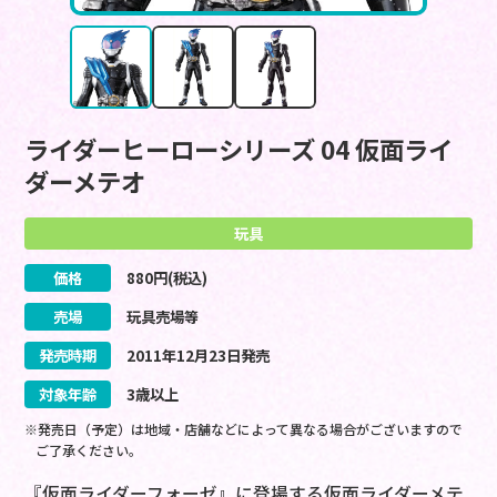
ライダーヒーローシリーズ 04 仮面ライ
ダーメテオ
玩具
価格
880
円(税込)
売場
玩具売場等
発売時期
2011
年
12
月
23
日
発売
対象年齢
3歳以上
※発売日（予定）は地域・店舗などによって異なる場合がございますので
ご了承ください。
『仮面ライダーフォーゼ』に登場する仮面ライダーメテ