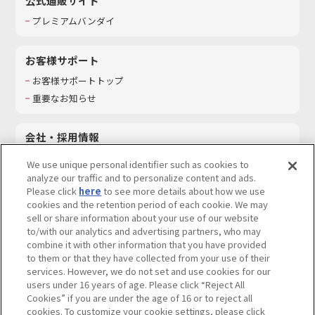
公式通販サイト
プレミアムバンダイ
お客様サポート
お客様サポートトップ
重要なお知らせ
会社・採用情報
会社情報
We use unique personal identifier such as cookies to
採用情報
analyze our traffic and to personalize content and ads.
Please click
here
to see more details about how we use
サステナビリティ
cookies and the retention period of each cookie. We may
お問い合わせ
sell or share information about your use of our website
to/with our analytics and advertising partners, who may
combine it with other information that you have provided
to them or that they have collected from your use of their
services. However, we do not set and use cookies for our
ウェブサイトご利用条件
ソーシャルメディアポリシー
users under 16 years of age. Please click “Reject All
個人情報及び特定個人情報等の取り扱いに関する保護方針
Cookies” if you are under the age of 16 or to reject all
cookies. To customize your cookie settings, please click