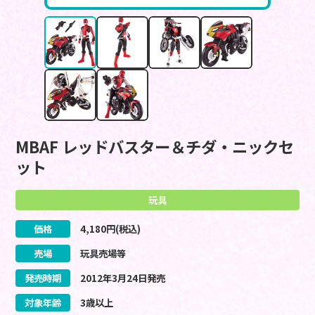
MBAF レッドバスター＆チダ・ニックセ
ット
玩具
価格
4,180
円(税込)
売場
玩具売場等
発売時期
2012
年
3
月
24
日
発売
対象年齢
3歳以上